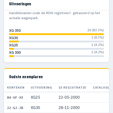
Uitvoeringen
Handelsnamen zoals de RDW registreert · gebaseerd op het
actuele wagenpark.
20 (83.3%)
XG 350
2 (8.3%)
XG30
1 (4.2%)
XG25
1 (4.2%)
XG 300
Oudste exemplaren
KENTEKEN
UITVOERING
1E REGISTRATIE
CATALOGUS
XG25
22-05-2000
84-GF-XX
XG30
28-11-2000
22-GJ-JB