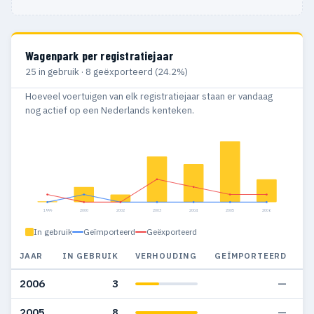
Wagenpark per registratiejaar
25 in gebruik · 8 geëxporteerd (24.2%)
Hoeveel voertuigen van elk registratiejaar staan er vandaag
nog actief op een Nederlands kenteken.
1999
2000
2002
2003
2004
2005
2006
In gebruik
Geïmporteerd
Geëxporteerd
JAAR
IN GEBRUIK
VERHOUDING
GEÏMPORTEERD
G
2006
3
—
2005
8
—