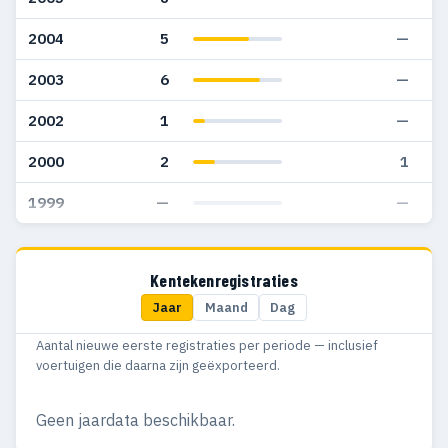
2004
5
—
2003
6
—
2002
1
—
2000
2
1
1999
—
—
Kentekenregistraties
Jaar
Maand
Dag
Aantal nieuwe eerste registraties per periode — inclusief
voertuigen die daarna zijn geëxporteerd.
Geen jaardata beschikbaar.