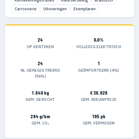
Kentekenregistraties
Kleurverdeling
Brandstof
Carrosserie
Uitvoeringen
Exemplaren
24
0,0%
OP KENTEKEN
VOLLEDIG ELEKTRISCH
24
1
NL-GEREGISTREERD
GEÏMPORTEERD (4%)
(96%)
1.640 kg
€ 36.929
GEM. GEWICHT
GEM. NIEUWPRIJS
284 g/km
195 pk
GEM. CO₂
GEM. VERMOGEN