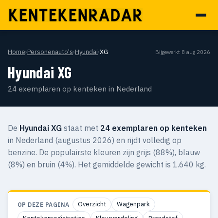
Home
›
Personenauto's
›
Hyundai
›
XG
Bijgewerkt 8 aug 2026
Hyundai XG
24 exemplaren op kenteken in Nederland
De
Hyundai XG
staat met
24 exemplaren op kenteken
in Nederland (augustus 2026) en rijdt volledig op
benzine. De populairste kleuren zijn grijs (88%), blauw
(8%) en bruin (4%). Het gemiddelde gewicht is 1.640 kg.
Overzicht
Wagenpark
OP DEZE PAGINA