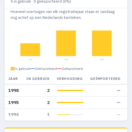
5 in gebruik · 0 geëxporteerd (0%)
Hoeveel voertuigen van elk registratiejaar staan er vandaag
nog actief op een Nederlands kenteken.
1994
1995
1998
In gebruik
Geïmporteerd
Geëxporteerd
JAAR
IN GEBRUIK
VERHOUDING
GEÏMPORTEERD
G
1998
2
—
1995
2
—
1994
1
—