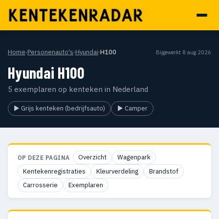
Home
›
Personenauto's
›
Hyundai
›
H100
Bijgewerkt 8 aug 2026
Hyundai H100
5 exemplaren op kenteken in Nederland
▶ Grijs kenteken (bedrijfsauto)
▶ Camper
Overzicht
Wagenpark
OP DEZE PAGINA
Kentekenregistraties
Kleurverdeling
Brandstof
Carrosserie
Exemplaren