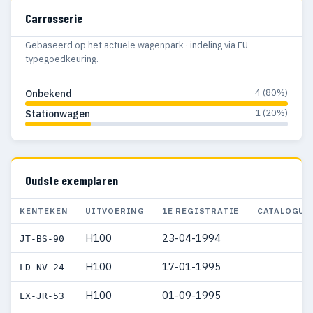
Carrosserie
Gebaseerd op het actuele wagenpark · indeling via EU
typegoedkeuring.
4 (80%)
Onbekend
1 (20%)
Stationwagen
Oudste exemplaren
KENTEKEN
UITVOERING
1E REGISTRATIE
CATALOGUS
H100
23-04-1994
JT-BS-90
H100
17-01-1995
LD-NV-24
H100
01-09-1995
LX-JR-53