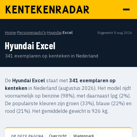
Home
›
Personenauto's
›
Hyundai
›
Excel
Bijgewerkt 8 aug 2026
Hyundai Excel
341 exemplaren op kenteken in Nederland
De
Hyundai Excel
staat met
341 exemplaren op
kenteken
in Nederland (augustus 2026). Het model rijdt
voornamelijk op benzine (98%), met daarnaast lpg (2%).
De populairste kleuren zijn groen (33%), blauw (22%) en
rood (21%). Het gemiddelde gewicht is 926 kg.
Overzicht
Wagenpark
OP DEZE PAGINA