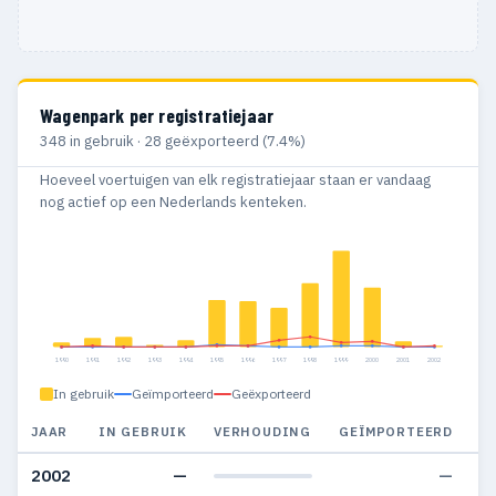
Wagenpark per registratiejaar
348 in gebruik · 28 geëxporteerd (7.4%)
Hoeveel voertuigen van elk registratiejaar staan er vandaag
nog actief op een Nederlands kenteken.
1990
1991
1992
1993
1994
1995
1996
1997
1998
1999
2000
2001
2002
In gebruik
Geïmporteerd
Geëxporteerd
JAAR
IN GEBRUIK
VERHOUDING
GEÏMPORTEERD
G
2002
—
—