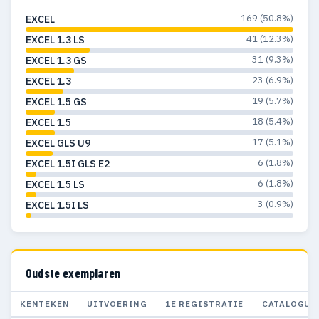
169 (50.8%)
EXCEL
41 (12.3%)
EXCEL 1.3 LS
31 (9.3%)
EXCEL 1.3 GS
23 (6.9%)
EXCEL 1.3
19 (5.7%)
EXCEL 1.5 GS
18 (5.4%)
EXCEL 1.5
17 (5.1%)
EXCEL GLS U9
6 (1.8%)
EXCEL 1.5I GLS E2
6 (1.8%)
EXCEL 1.5 LS
3 (0.9%)
EXCEL 1.5I LS
Oudste exemplaren
KENTEKEN
UITVOERING
1E REGISTRATIE
CATALOGUS