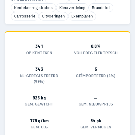
Kentekenregistraties
Kleurverdeling
Brandstof
Carrosserie
Uitvoeringen
Exemplaren
341
0,0%
OP KENTEKEN
VOLLEDIG ELEKTRISCH
343
5
NL-GEREGISTREERD
GEÏMPORTEERD (1%)
(99%)
926 kg
—
GEM. GEWICHT
GEM. NIEUWPRIJS
179 g/km
84 pk
GEM. CO₂
GEM. VERMOGEN