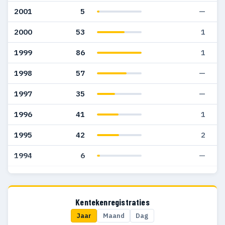
2001
5
—
2000
53
1
1999
86
1
1998
57
—
1997
35
—
1996
41
1
1995
42
2
1994
6
—
1993
2
—
1992
9
—
Kentekenregistraties
Jaar
Maand
Dag
1991
8
—