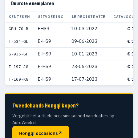
Duurste exemplaren
KENTEKEN
UITVOERING
1E REGISTRATIE
CATALOGUS
EHS9
10-03-2022
€ 17
GBH-70-R
E-HS9
09-06-2023
€ 11
T-534-GL
E-HS9
10-01-2023
€ 10
S-935-GF
E-HS9
23-06-2023
€ 10
T-197-JG
E-HS9
17-07-2023
€ 10
T-169-KG
Tweedehands Hongqi kopen?
Vergelijk het actuele occasionaanbod van dealers op
AutoWeek.nl.
Hongqi occasions
↗