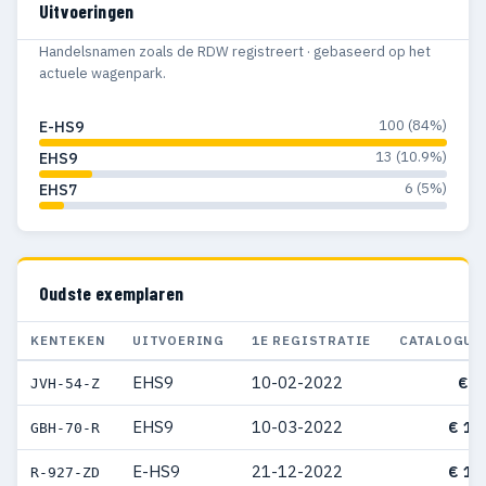
Uitvoeringen
Handelsnamen zoals de RDW registreert · gebaseerd op het
actuele wagenpark.
100 (84%)
E-HS9
13 (10.9%)
EHS9
6 (5%)
EHS7
Oudste exemplaren
KENTEKEN
UITVOERING
1E REGISTRATIE
CATALOGUS
EHS9
10-02-2022
€ 9
JVH-54-Z
EHS9
10-03-2022
€ 17
GBH-70-R
E-HS9
21-12-2022
€ 10
R-927-ZD