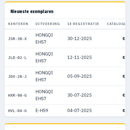
Nieuwste exemplaren
KENTEKEN
UITVOERING
1E REGISTRATIE
CATALOGUS
HONGQI
30-12-2025
€ 5
JSR-38-X
EHS7
HONGQI
12-11-2025
€ 5
JLD-02-L
EHS7
HONGQI
05-09-2025
€ 5
JDX-28-J
EHS7
HONGQI
30-07-2025
€ 5
HXR-98-G
EHS7
E-HS9
04-07-2025
€ 7
HVL-04-G