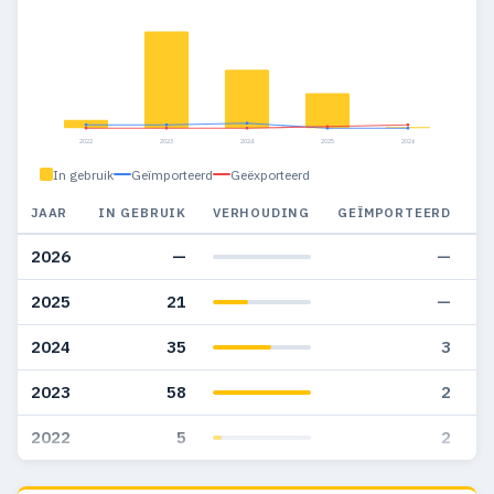
2022
2023
2024
2025
2026
In gebruik
Geïmporteerd
Geëxporteerd
JAAR
IN GEBRUIK
VERHOUDING
GEÏMPORTEERD
G
2026
—
—
2025
21
—
2024
35
3
2023
58
2
2022
5
2