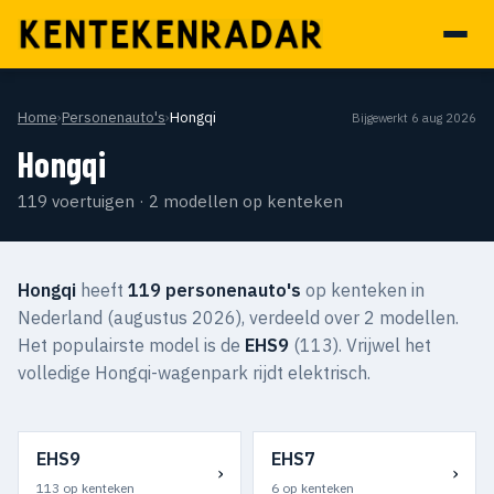
Home
›
Personenauto's
›
Hongqi
Bijgewerkt 6 aug 2026
Hongqi
119 voertuigen · 2 modellen op kenteken
Hongqi
heeft
119 personenauto's
op kenteken in
Nederland (augustus 2026), verdeeld over 2 modellen.
Het populairste model is de
EHS9
(113). Vrijwel het
volledige Hongqi-wagenpark rijdt elektrisch.
EHS9
EHS7
›
›
113 op kenteken
6 op kenteken