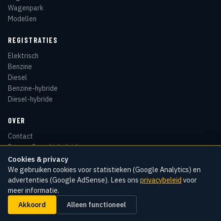
Wagenpark
Modellen
REGISTRATIES
Elektrisch
Benzine
Diesel
Benzine-hybride
Diesel-hybride
OVER
Contact
Privacy & cookiebeleid
Disclaimer
Cookies & privacy
Sitemap
We gebruiken cookies voor statistieken (Google Analytics) en
advertenties (Google AdSense). Lees ons
privacybeleid
voor
meer informatie.
Akkoord
Alleen functioneel
© 2026 Kentekenradar
Cookie-instellingen