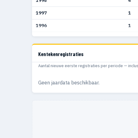
1998
4
1997
1
1996
1
1995
1
Kentekenregistraties
Aantal nieuwe eerste registraties per periode — inclu
Geen jaardata beschikbaar.