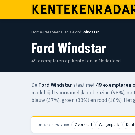
Home
›
Personenauto's
›
Ford
›
Windstar
Ford Windstar
49 exemplaren op kenteken in Nederland
De
Ford Windstar
staat met
49 exemplaren 
model rijdt voornamelijk op benzine (98%), met
blauw (37%), groen (33%) en rood (18%). Het g
Overzicht
Wagenpark
Kent
OP DEZE PAGINA