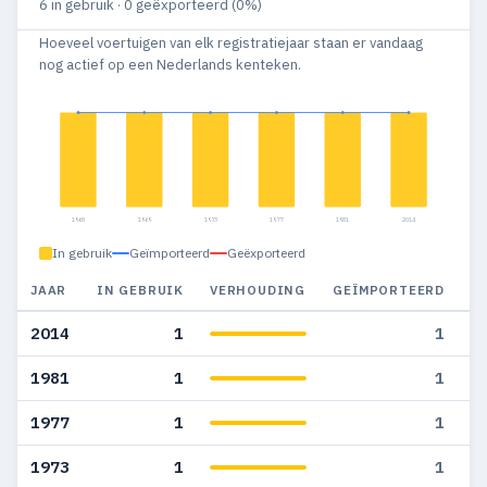
6 in gebruik · 0 geëxporteerd (0%)
Hoeveel voertuigen van elk registratiejaar staan er vandaag
nog actief op een Nederlands kenteken.
1968
1969
1973
1977
1981
2014
In gebruik
Geïmporteerd
Geëxporteerd
JAAR
IN GEBRUIK
VERHOUDING
GEÏMPORTEERD
G
2014
1
1
1981
1
1
1977
1
1
1973
1
1