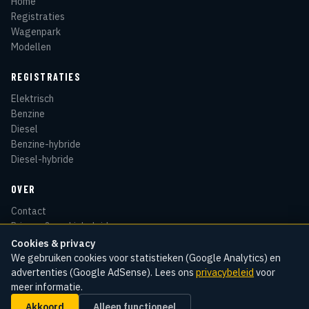
Home
Registraties
Wagenpark
Modellen
REGISTRATIES
Elektrisch
Benzine
Diesel
Benzine-hybride
Diesel-hybride
OVER
Contact
Privacy & cookiebeleid
Disclaimer
Cookies & privacy
Sitemap
We gebruiken cookies voor statistieken (Google Analytics) en
advertenties (Google AdSense). Lees ons
privacybeleid
voor
meer informatie.
Akkoord
Alleen functioneel
© 2026 Kentekenradar
Cookie-instellingen