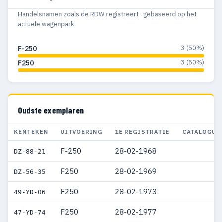
Handelsnamen zoals de RDW registreert · gebaseerd op het
actuele wagenpark.
3 (50%)
F-250
3 (50%)
F250
Oudste exemplaren
KENTEKEN
UITVOERING
1E REGISTRATIE
CATALOGUS
F-250
28-02-1968
DZ-88-21
F250
28-02-1969
DZ-56-35
F250
28-02-1973
49-YD-06
F250
28-02-1977
47-YD-74