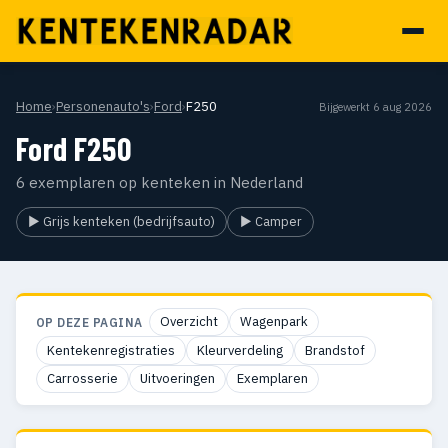
Home
›
Personenauto's
›
Ford
›
F250
Bijgewerkt 6 aug 2026
Ford F250
6 exemplaren op kenteken in Nederland
▶ Grijs kenteken (bedrijfsauto)
▶ Camper
Overzicht
Wagenpark
OP DEZE PAGINA
Kentekenregistraties
Kleurverdeling
Brandstof
Carrosserie
Uitvoeringen
Exemplaren