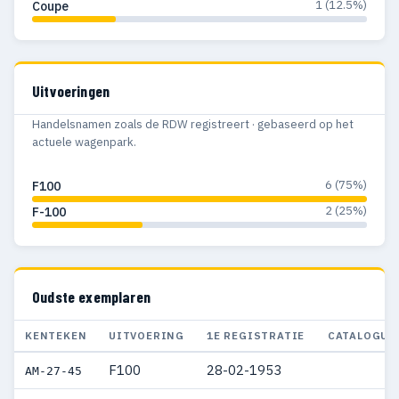
1 (12.5%)
Coupe
Uitvoeringen
Handelsnamen zoals de RDW registreert · gebaseerd op het
actuele wagenpark.
6 (75%)
F100
2 (25%)
F-100
Oudste exemplaren
KENTEKEN
UITVOERING
1E REGISTRATIE
CATALOGUS
F100
28-02-1953
AM-27-45