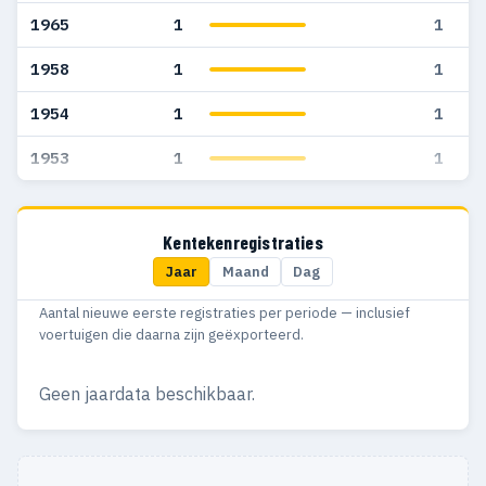
1965
1
1
1958
1
1
1954
1
1
1953
1
1
Kentekenregistraties
Jaar
Maand
Dag
Aantal nieuwe eerste registraties per periode — inclusief
voertuigen die daarna zijn geëxporteerd.
Geen jaardata beschikbaar.