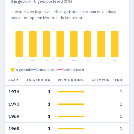
8 in gebruik · 0 geëxporteerd (0%)
Hoeveel voertuigen van elk registratiejaar staan er vandaag
nog actief op een Nederlands kenteken.
1953
1954
1958
1965
1968
1969
1970
1976
In gebruik
Geïmporteerd
Geëxporteerd
JAAR
IN GEBRUIK
VERHOUDING
GEÏMPORTEERD
G
1976
1
1
1970
1
1
1969
1
1
1968
1
1