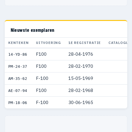
Nieuwste exemplaren
KENTEKEN
UITVOERING
1E REGISTRATIE
CATALOGUS
F100
28-04-1976
14-YD-86
F100
28-02-1970
PM-24-37
F-100
15-05-1969
AM-35-62
F100
28-02-1968
AE-07-94
F-100
30-06-1965
PM-18-06