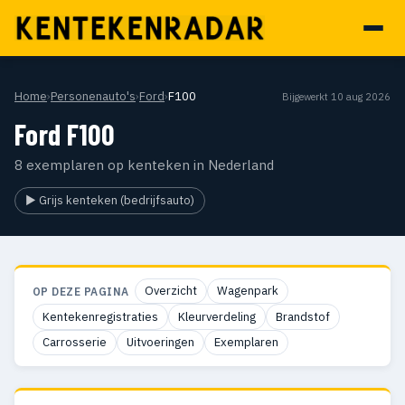
Home
›
Personenauto's
›
Ford
›
F100
Bijgewerkt 10 aug 2026
Ford F100
8 exemplaren op kenteken in Nederland
▶ Grijs kenteken (bedrijfsauto)
Overzicht
Wagenpark
OP DEZE PAGINA
Kentekenregistraties
Kleurverdeling
Brandstof
Carrosserie
Uitvoeringen
Exemplaren