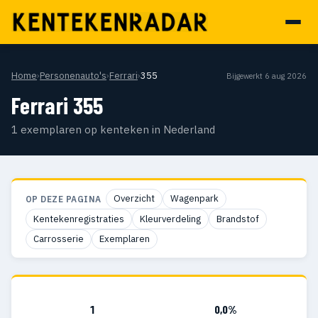
Home
›
Personenauto's
›
Ferrari
›
355
Bijgewerkt 6 aug 2026
Ferrari 355
1 exemplaren op kenteken in Nederland
Overzicht
Wagenpark
OP DEZE PAGINA
Kentekenregistraties
Kleurverdeling
Brandstof
Carrosserie
Exemplaren
1
0,0%