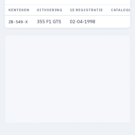
KENTEKEN
UITVOERING
1E REGISTRATIE
CATALOGUS
355 F1 GTS
02-04-1998
ZB-549-X