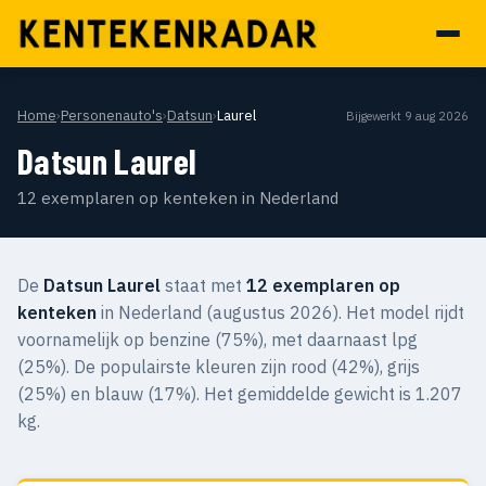
Home
›
Personenauto's
›
Datsun
›
Laurel
Bijgewerkt 9 aug 2026
Datsun Laurel
12 exemplaren op kenteken in Nederland
De
Datsun Laurel
staat met
12 exemplaren op
kenteken
in Nederland (augustus 2026). Het model rijdt
voornamelijk op benzine (75%), met daarnaast lpg
(25%). De populairste kleuren zijn rood (42%), grijs
(25%) en blauw (17%). Het gemiddelde gewicht is 1.207
kg.