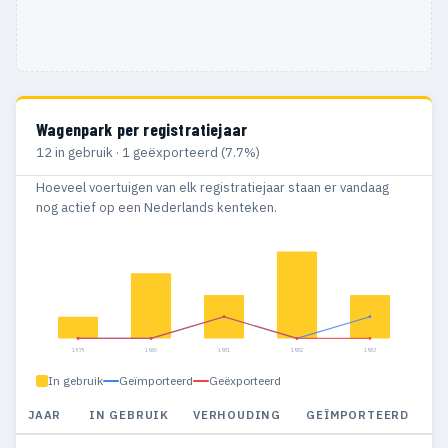
Wagenpark per registratiejaar
12 in gebruik · 1 geëxporteerd (7.7%)
Hoeveel voertuigen van elk registratiejaar staan er vandaag
nog actief op een Nederlands kenteken.
1979
1980
1981
1982
1983
In gebruik
Geïmporteerd
Geëxporteerd
JAAR
IN GEBRUIK
VERHOUDING
GEÏMPORTEERD
G