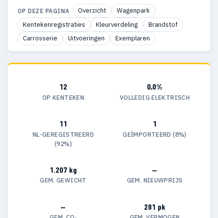
Overzicht
Wagenpark
OP DEZE PAGINA
Kentekenregistraties
Kleurverdeling
Brandstof
Carrosserie
Uitvoeringen
Exemplaren
12
0,0%
OP KENTEKEN
VOLLEDIG ELEKTRISCH
11
1
NL-GEREGISTREERD
GEÏMPORTEERD (8%)
(92%)
1.207 kg
—
GEM. GEWICHT
GEM. NIEUWPRIJS
—
281 pk
GEM. CO₂
GEM. VERMOGEN