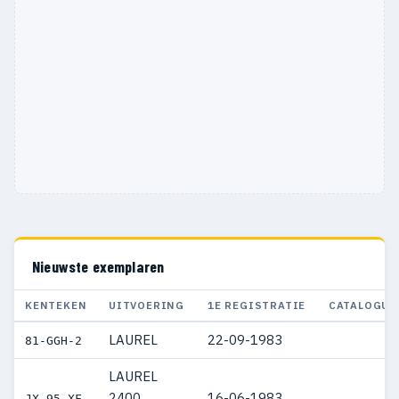
Nieuwste exemplaren
KENTEKEN
UITVOERING
1E REGISTRATIE
CATALOGUS
LAUREL
22-09-1983
81-GGH-2
LAUREL
2400
16-06-1983
JX-95-XF