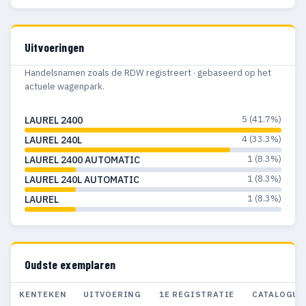
Uitvoeringen
Handelsnamen zoals de RDW registreert · gebaseerd op het
actuele wagenpark.
5 (41.7%)
LAUREL 2400
4 (33.3%)
LAUREL 240L
1 (8.3%)
LAUREL 2400 AUTOMATIC
1 (8.3%)
LAUREL 240L AUTOMATIC
1 (8.3%)
LAUREL
Oudste exemplaren
KENTEKEN
UITVOERING
1E REGISTRATIE
CATALOGUS