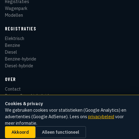
Registraties
Wagenpark
Modellen
REGISTRATIES
Elektrisch
Benzine
Diesel
Benzine-hybride
Diesel-hybride
OVER
Contact
Privacy & cookiebeleid
Disclaimer
Cookies & privacy
Sitemap
We gebruiken cookies voor statistieken (Google Analytics) en
advertenties (Google AdSense). Lees ons
privacybeleid
voor
meer informatie.
Akkoord
Alleen functioneel
© 2026 Kentekenradar
Cookie-instellingen