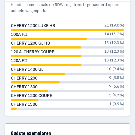
Handelsnamen zoals de RDW registreert · gebaseerd op het
actuele wagenpark.
21 (19.8%)
CHERRY 1200 LUXE HB
14 (13.2%)
100A FII
13 (12.3%)
CHERRY 1200 GL HB
13 (12.3%)
120 A-CHERRY COUPE
13 (12.3%)
120A FII
10 (9.4%)
CHERRY 1400 GL
9 (8.5%)
CHERRY 1200
7 (6.6%)
CHERRY 1300
5 (4.7%)
CHERRY 1200 COUPE
1 (0.9%)
CHERRY 1500
Oudste exemplaren