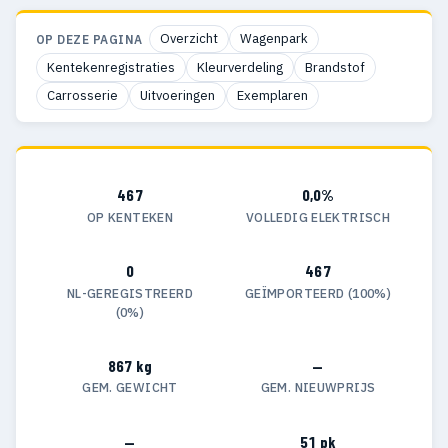
Overzicht
Wagenpark
OP DEZE PAGINA
Kentekenregistraties
Kleurverdeling
Brandstof
Carrosserie
Uitvoeringen
Exemplaren
467
0,0%
OP KENTEKEN
VOLLEDIG ELEKTRISCH
0
467
NL-GEREGISTREERD
GEÏMPORTEERD (100%)
(0%)
867 kg
—
GEM. GEWICHT
GEM. NIEUWPRIJS
—
51 pk