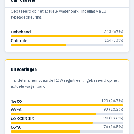
Gebaseerd op het actuele wagenpark · indeling via EU
typegoedkeuring.
313 (67%)
Onbekend
154 (33%)
Cabriolet
Uitvoeringen
Handelsnamen zoals de RDW registreert · gebaseerd op het
actuele wagenpark.
123 (26.7%)
YA 66
93 (20.2%)
66 YA
90 (19.6%)
66 KOERIER
76 (16.5%)
66YA