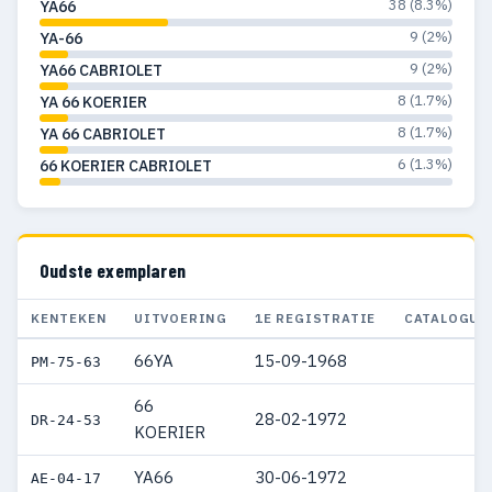
38 (8.3%)
YA66
9 (2%)
YA-66
9 (2%)
YA66 CABRIOLET
8 (1.7%)
YA 66 KOERIER
8 (1.7%)
YA 66 CABRIOLET
6 (1.3%)
66 KOERIER CABRIOLET
Oudste exemplaren
KENTEKEN
UITVOERING
1E REGISTRATIE
CATALOGUS
66YA
15-09-1968
PM-75-63
66
28-02-1972
DR-24-53
KOERIER
YA66
30-06-1972
AE-04-17