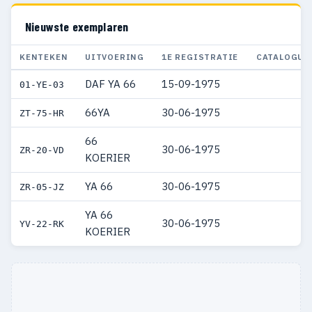
Nieuwste exemplaren
KENTEKEN
UITVOERING
1E REGISTRATIE
CATALOGUS
DAF YA 66
15-09-1975
01-YE-03
66YA
30-06-1975
ZT-75-HR
66
30-06-1975
ZR-20-VD
KOERIER
YA 66
30-06-1975
ZR-05-JZ
YA 66
30-06-1975
YV-22-RK
KOERIER