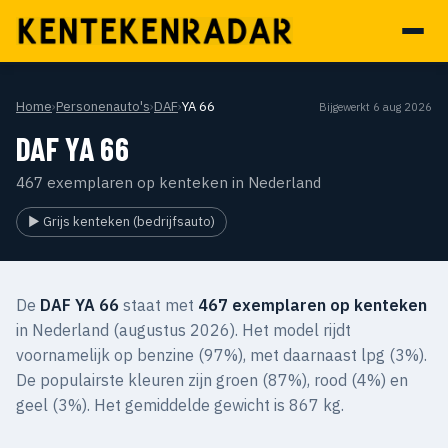
Home
›
Personenauto's
›
DAF
›
YA 66
Bijgewerkt 6 aug 2026
DAF YA 66
467 exemplaren op kenteken in Nederland
▶ Grijs kenteken (bedrijfsauto)
De
DAF YA 66
staat met
467 exemplaren op kenteken
in Nederland (augustus 2026). Het model rijdt
voornamelijk op benzine (97%), met daarnaast lpg (3%).
De populairste kleuren zijn groen (87%), rood (4%) en
geel (3%). Het gemiddelde gewicht is 867 kg.