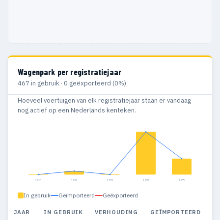
Wagenpark per registratiejaar
467 in gebruik · 0 geëxporteerd (0%)
Hoeveel voertuigen van elk registratiejaar staan er vandaag
nog actief op een Nederlands kenteken.
1968
1972
1973
1974
1975
In gebruik
Geïmporteerd
Geëxporteerd
JAAR
IN GEBRUIK
VERHOUDING
GEÏMPORTEERD
G