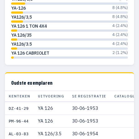
8 (4.8%)
YA-126
8 (4.8%)
YA126/3,5
4 (2.4%)
YA 126 1 TON 4X4
4 (2.4%)
YA 126/35
4 (2.4%)
YA126/3.5
2 (1.2%)
YA 126 CABRIOLET
Oudste exemplaren
KENTEKEN
UITVOERING
1E REGISTRATIE
CATALOGUS
YA 126
30-06-1953
DZ-41-29
YA 126
30-06-1953
PM-96-44
YA 126/3.5
30-06-1954
AL-03-83