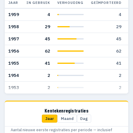
JAAR
IN GEBRUIK
VERHOUDING
GEÏMPORTEERD
G
1959
4
4
1958
29
29
1957
45
45
1956
62
62
1955
41
41
1954
2
2
1953
2
2
Kentekenregistraties
Jaar
Maand
Dag
Aantal nieuwe eerste registraties per periode — inclusief