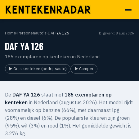
Home
›
Personenauto's
›
DAF
›
YA 126
Bijgewerkt 8 aug 2026
DAF YA 126
185 exemplaren op kenteken in Nederland
▶ Grijs kenteken (bedrijfsauto)
▶ Camper
De
DAF YA 126
staat met
185 exemplaren op
kenteken
in Nederland (augustus 2026). Het model rijdt
voornamelijk op benzine (66%), met daarnaast lpg
(28%) en diesel (6%). De populairste kleuren zijn groen
(95%), wit (3%) en rood (1%). Het gemiddelde gewicht is
3.276 kg.