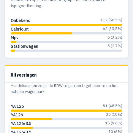
typegoedkeuring.
112 (60.5%)
Onbekend
62 (33.5%)
Cabriolet
6 (3.2%)
Mpv
5 (2.7%)
Stationwagen
Uitvoeringen
Handelsnamen zoals de RDW registreert · gebaseerd op het
actuele wagenpark.
81 (48.5%)
YA 126
30 (18%)
YA126
16 (9.6%)
YA 126/3.5
10 (6%)
YA 126/3,5