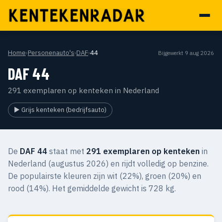
Home
›
Personenauto's
›
DAF
›
44
Bijgewerkt 9 aug 2026
DAF 44
291 exemplaren op kenteken in Nederland
▶ Grijs kenteken (bedrijfsauto)
De
DAF 44
staat met
291 exemplaren op kenteken
in
Nederland (augustus 2026) en rijdt volledig op benzine.
De populairste kleuren zijn wit (22%), groen (20%) en
rood (14%). Het gemiddelde gewicht is 728 kg.