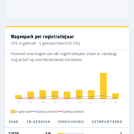
Wagenpark per registratiejaar
291 in gebruik · 1 geëxporteerd (0.3%)
Hoeveel voertuigen van elk registratiejaar staan er vandaag
nog actief op een Nederlands kenteken.
1967
1968
1969
1970
1971
1972
1973
1974
1975
In gebruik
Geïmporteerd
Geëxporteerd
JAAR
IN GEBRUIK
VERHOUDING
GEÏMPORTEERD
G
1975
19
4