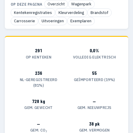
Overzicht
Wagenpark
OP DEZE PAGINA
Kentekenregistraties
Kleurverdeling
Brandstof
Carrosserie
Uitvoeringen
Exemplaren
291
0,0%
OP KENTEKEN
VOLLEDIG ELEKTRISCH
236
55
NL-GEREGISTREERD
GEÏMPORTEERD (19%)
(81%)
728 kg
—
GEM. GEWICHT
GEM. NIEUWPRIJS
—
38 pk
GEM. CO₂
GEM. VERMOGEN