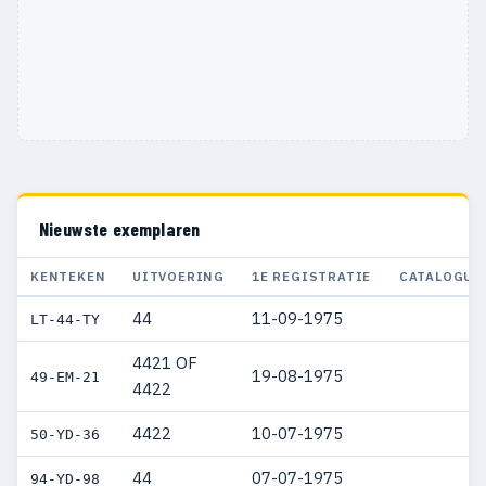
Nieuwste exemplaren
KENTEKEN
UITVOERING
1E REGISTRATIE
CATALOGUS
44
11-09-1975
LT-44-TY
4421 OF
19-08-1975
49-EM-21
4422
4422
10-07-1975
50-YD-36
44
07-07-1975
94-YD-98