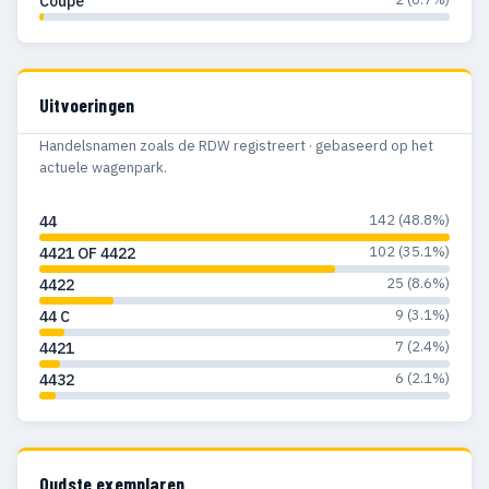
Coupe
Uitvoeringen
Handelsnamen zoals de RDW registreert · gebaseerd op het
actuele wagenpark.
142 (48.8%)
44
102 (35.1%)
4421 OF 4422
25 (8.6%)
4422
9 (3.1%)
44 C
7 (2.4%)
4421
6 (2.1%)
4432
Oudste exemplaren