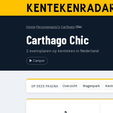
Home
›
Personenauto's
›
Carthago
›
Chic
Carthago Chic
2 exemplaren op kenteken in Nederland
▶ Camper
Overzicht
Wagenpark
Kent
OP DEZE PAGINA
2