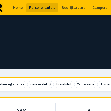
Home
Personenauto's
Bedrijfsauto's
Campers
ekenregistraties
Kleurverdeling
Brandstof
Carrosserie
Uitvoer
0,0%
2