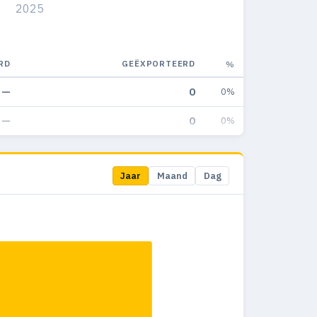
2025
RD
GEËXPORTEERD
%
—
0
0%
—
0
0%
Jaar
Maand
Dag