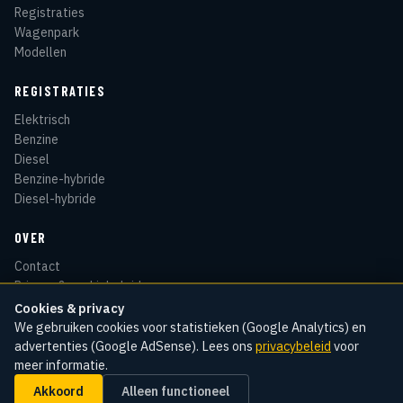
Registraties
Wagenpark
Modellen
REGISTRATIES
Elektrisch
Benzine
Diesel
Benzine-hybride
Diesel-hybride
OVER
Contact
Privacy & cookiebeleid
Disclaimer
Cookies & privacy
Sitemap
We gebruiken cookies voor statistieken (Google Analytics) en
advertenties (Google AdSense). Lees ons
privacybeleid
voor
meer informatie.
Akkoord
Alleen functioneel
© 2026 Kentekenradar
Cookie-instellingen