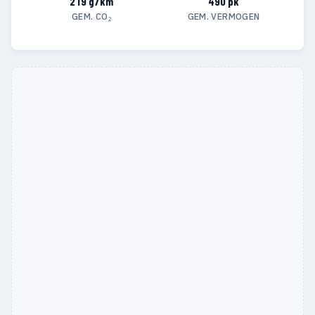
219 g/km
490 pk
GEM. CO₂
GEM. VERMOGEN