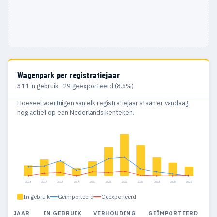
Wagenpark per registratiejaar
311 in gebruik · 29 geëxporteerd (8.5%)
Hoeveel voertuigen van elk registratiejaar staan er vandaag
nog actief op een Nederlands kenteken.
2016
2017
2018
2019
2020
2021
2022
2023
2024
2025
2026
In gebruik
Geïmporteerd
Geëxporteerd
JAAR
IN GEBRUIK
VERHOUDING
GEÏMPORTEERD
G