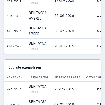
17-07-2026
€ 46
KRB-60-B
SPEED
BENTAYGA
22-06-2026
€ 29
KLR-13-J
HYBRID
BENTAYGA
28-05-2026
€ 44
KJL-95-N
SPEED
BENTAYGA
28-05-2026
€ 46
KJG-75-V
SPEED
Duurste exemplaren
KENTEKEN
UITVOERING
1E REGISTRATIE
CATALOGUS
BENTAYGA
25-11-2025
€ 54
KHZ-52-G
SPEED
BENTAYGA
08-01-2018
€ 51
N-925-RG