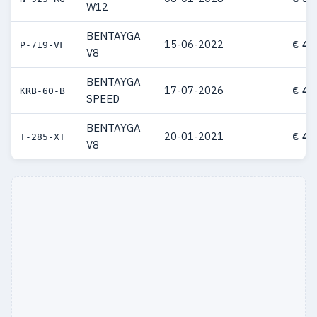
W12
BENTAYGA
15-06-2022
€ 49
P-719-VF
V8
BENTAYGA
17-07-2026
€ 46
KRB-60-B
SPEED
BENTAYGA
20-01-2021
€ 46
T-285-XT
V8