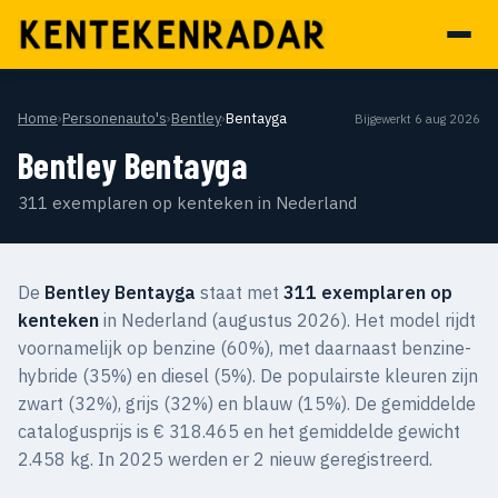
Home
›
Personenauto's
›
Bentley
›
Bentayga
Bijgewerkt 6 aug 2026
Bentley Bentayga
311 exemplaren op kenteken in Nederland
De
Bentley Bentayga
staat met
311 exemplaren op
kenteken
in Nederland (augustus 2026). Het model rijdt
voornamelijk op benzine (60%), met daarnaast benzine-
hybride (35%) en diesel (5%). De populairste kleuren zijn
zwart (32%), grijs (32%) en blauw (15%). De gemiddelde
catalogusprijs is € 318.465 en het gemiddelde gewicht
2.458 kg. In 2025 werden er 2 nieuw geregistreerd.