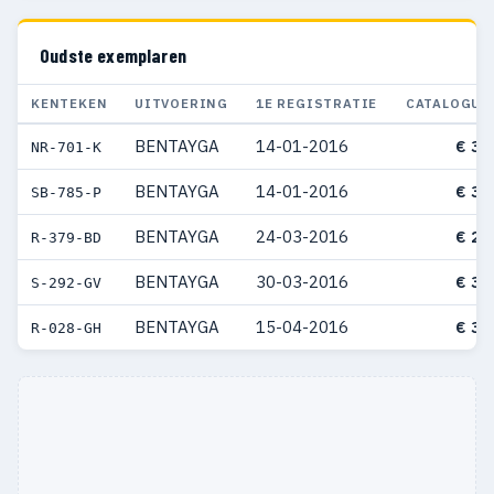
Oudste exemplaren
KENTEKEN
UITVOERING
1E REGISTRATIE
CATALOGUS
BENTAYGA
14-01-2016
€ 30
NR-701-K
BENTAYGA
14-01-2016
€ 31
SB-785-P
BENTAYGA
24-03-2016
€ 28
R-379-BD
BENTAYGA
30-03-2016
€ 32
S-292-GV
BENTAYGA
15-04-2016
€ 36
R-028-GH