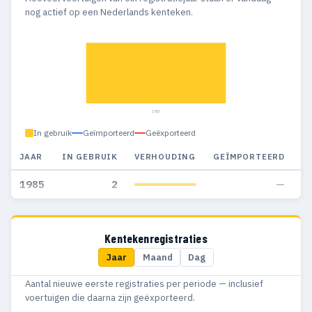
nog actief op een Nederlands kenteken.
1985
In gebruik
Geïmporteerd
Geëxporteerd
JAAR
IN GEBRUIK
VERHOUDING
GEÏMPORTEERD
G
1985
2
—
Kentekenregistraties
Jaar
Maand
Dag
Aantal nieuwe eerste registraties per periode — inclusief
voertuigen die daarna zijn geëxporteerd.