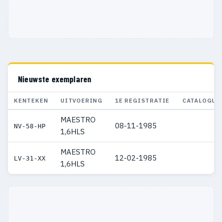
Nieuwste exemplaren
KENTEKEN
UITVOERING
1E REGISTRATIE
CATALOGUS
MAESTRO
08-11-1985
NV-58-HP
1,6HLS
MAESTRO
12-02-1985
LV-31-XX
1,6HLS