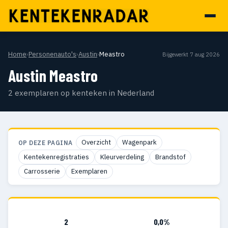
Home
›
Personenauto's
›
Austin
›
Meastro
Bijgewerkt 7 aug 2026
Austin Meastro
2 exemplaren op kenteken in Nederland
Overzicht
Wagenpark
OP DEZE PAGINA
Kentekenregistraties
Kleurverdeling
Brandstof
Carrosserie
Exemplaren
2
0,0%