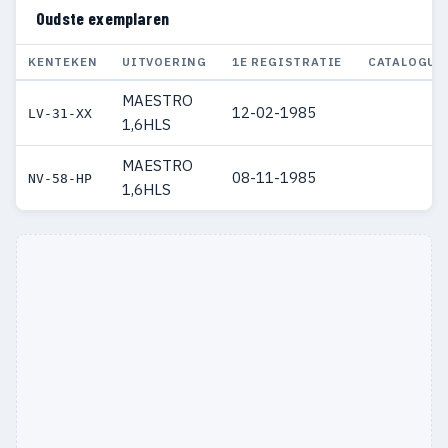
Oudste exemplaren
KENTEKEN
UITVOERING
1E REGISTRATIE
CATALOGUS
MAESTRO
12-02-1985
LV-31-XX
1,6HLS
MAESTRO
08-11-1985
NV-58-HP
1,6HLS