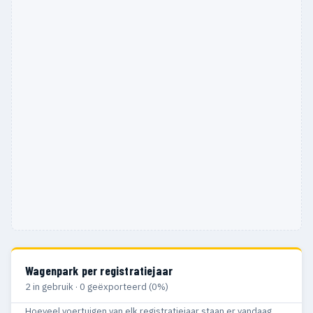
Wagenpark per registratiejaar
2 in gebruik · 0 geëxporteerd (0%)
Hoeveel voertuigen van elk registratiejaar staan er vandaag