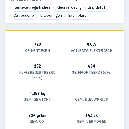
Kentekenregistraties
Kleurverdeling
Brandstof
Carrosserie
Uitvoeringen
Exemplaren
720
0,0%
OP KENTEKEN
VOLLEDIG ELEKTRISCH
252
468
NL-GEREGISTREERD
GEÏMPORTEERD (65%)
(35%)
1.398 kg
—
GEM. GEWICHT
GEM. NIEUWPRIJS
224 g/km
143 pk
GEM. CO₂
GEM. VERMOGEN