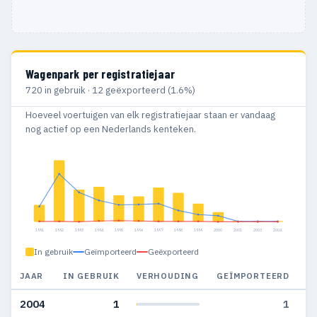
Wagenpark per registratiejaar
720 in gebruik · 12 geëxporteerd (1.6%)
Hoeveel voertuigen van elk registratiejaar staan er vandaag
nog actief op een Nederlands kenteken.
1991
1992
1993
1994
1995
1996
1997
1998
1999
2000
2001
2003
2004
In gebruik
Geïmporteerd
Geëxporteerd
JAAR
IN GEBRUIK
VERHOUDING
GEÏMPORTEERD
G
2004
1
1