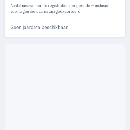
Aantal nieuwe eerste registraties per periode — inclusief
1991
42
38
voertuigen die daarna zijn geëxporteerd.
Geen jaardata beschikbaar.