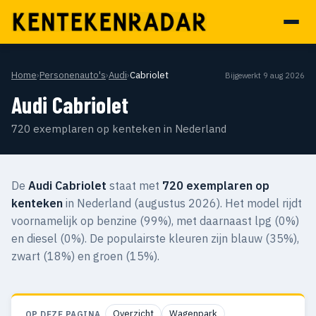
Home
›
Personenauto's
›
Audi
›
Cabriolet
Bijgewerkt 9 aug 2026
Audi Cabriolet
720 exemplaren op kenteken in Nederland
De
Audi Cabriolet
staat met
720 exemplaren op
kenteken
in Nederland (augustus 2026). Het model rijdt
voornamelijk op benzine (99%), met daarnaast lpg (0%)
en diesel (0%). De populairste kleuren zijn blauw (35%),
zwart (18%) en groen (15%).
Overzicht
Wagenpark
OP DEZE PAGINA