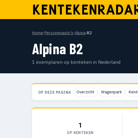
Home
›
Personenauto's
›
Alpina
›
B2
Alpina B2
1 exemplaren op kenteken in Nederland
Overzicht
Wagenpark
Kent
OP DEZE PAGINA
1
OP KENTEKEN