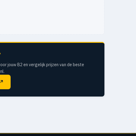
?
oor jouw B2 en vergelijk prijzen van de beste
nl.
↗