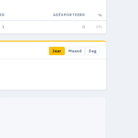
RD
GEËXPORTEERD
%
1
0
0%
Jaar
Maand
Dag