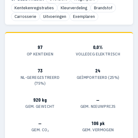
Kentekenregistraties
Kleurverdeling
Brandstof
Carrosserie
Uitvoeringen
Exemplaren
97
0,0%
OP KENTEKEN
VOLLEDIG ELEKTRISCH
73
24
NL-GEREGISTREERD
GEÏMPORTEERD (25%)
(75%)
920 kg
—
GEM. GEWICHT
GEM. NIEUWPRIJS
—
106 pk
GEM. CO₂
GEM. VERMOGEN