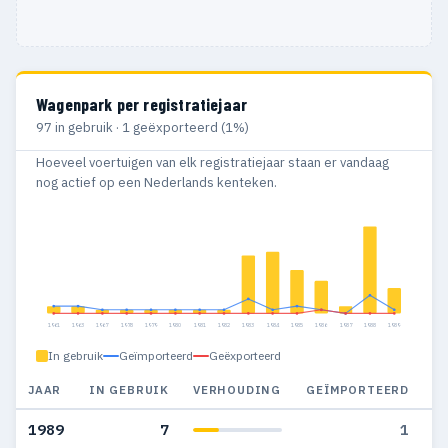
Wagenpark per registratiejaar
97 in gebruik · 1 geëxporteerd (1%)
Hoeveel voertuigen van elk registratiejaar staan er vandaag
nog actief op een Nederlands kenteken.
1961
1963
1967
1978
1979
1980
1981
1982
1983
1984
1985
1986
1987
1988
1989
In gebruik
Geïmporteerd
Geëxporteerd
JAAR
IN GEBRUIK
VERHOUDING
GEÏMPORTEERD
G
1989
7
1