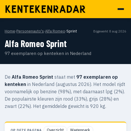
Home
›
Personenauto's
›
Alfa Romeo
›
Sprint
Bijgewerkt 8 aug 2026
Alfa Romeo Sprint
97 exemplaren op kenteken in Nederland
De
Alfa Romeo Sprint
staat met
97 exemplaren op
kenteken
in Nederland (augustus 2026). Het model rijdt
voornamelijk op benzine (98%), met daarnaast lpg (2%).
De populairste kleuren zijn rood (33%), grijs (28%) en
zwart (22%). Het gemiddelde gewicht is 920 kg.
Overzicht
Wagenpark
OP DEZE PAGINA