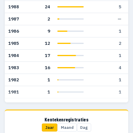
1988
24
5
1987
2
—
1986
9
1
1985
12
2
1984
17
1
1983
16
4
1982
1
1
1981
1
1
1980
1
1
1979
1
1
Kentekenregistraties
Jaar
Maand
Dag
1978
1
1