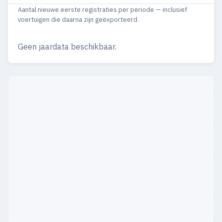
Aantal nieuwe eerste registraties per periode — inclusief
1967
1
1
voertuigen die daarna zijn geëxporteerd.
1963
2
2
Geen jaardata beschikbaar.
1961
2
2