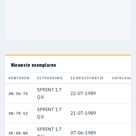
Nieuwste exemplaren
KENTEKEN
UITVOERING
1E REGISTRATIE
CATALOGUS
SPRINT 1.7
22-07-1989
XN-56-TX
Q.V.
SPRINT 1.7
21-07-1989
XN-79-VZ
Q.V.
SPRINT 1.7
07-06-1989
XK-08-NX