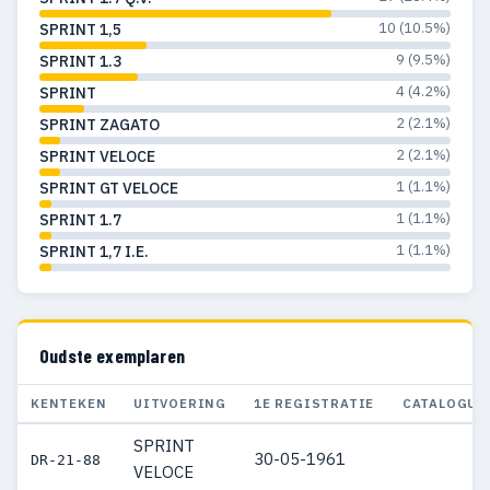
10 (10.5%)
SPRINT 1,5
9 (9.5%)
SPRINT 1.3
4 (4.2%)
SPRINT
2 (2.1%)
SPRINT ZAGATO
2 (2.1%)
SPRINT VELOCE
1 (1.1%)
SPRINT GT VELOCE
1 (1.1%)
SPRINT 1.7
1 (1.1%)
SPRINT 1,7 I.E.
Oudste exemplaren
KENTEKEN
UITVOERING
1E REGISTRATIE
CATALOGUS
SPRINT
30-05-1961
DR-21-88
VELOCE