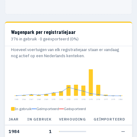
Wagenpark per registratiejaar
376 in gebruik · 0 geëxporteerd (0%)
Hoeveel voertuigen van elk registratiejaar staan er vandaag
nog actief op een Nederlands kenteken.
1965
1966
1967
1968
1969
1970
1971
1972
1973
1974
1975
1976
1977
1979
1984
In gebruik
Geïmporteerd
Geëxporteerd
JAAR
IN GEBRUIK
VERHOUDING
GEÏMPORTEERD
G
1984
1
—