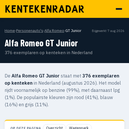
Home
›
Personenauto's
›
Alfa Romeo
›
GT Junior
Bijgewerkt 7 aug 2026
Alfa Romeo GT Junior
376 exemplaren op kenteken in Nederland
De
Alfa Romeo GT Junior
staat met
376 exemplaren
op kenteken
in Nederland (augustus 2026). Het model
rijdt voornamelijk op benzine (99%), met daarnaast lpg
(1%). De populairste kleuren zijn rood (41%), blauw
(16%) en grijs (11%).
Overzicht
Wagenpark
OP DEZE PAGINA