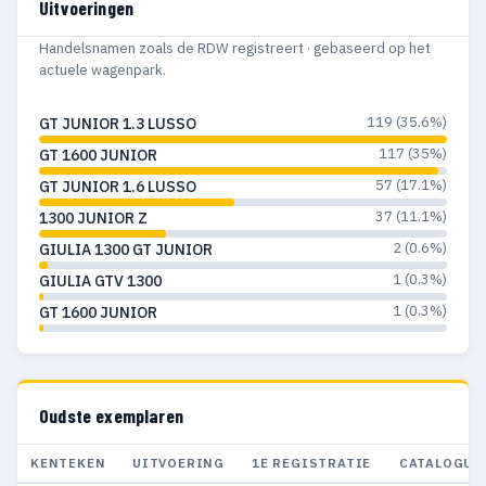
Uitvoeringen
Handelsnamen zoals de RDW registreert · gebaseerd op het
actuele wagenpark.
119 (35.6%)
GT JUNIOR 1.3 LUSSO
117 (35%)
GT 1600 JUNIOR
57 (17.1%)
GT JUNIOR 1.6 LUSSO
37 (11.1%)
1300 JUNIOR Z
2 (0.6%)
GIULIA 1300 GT JUNIOR
1 (0.3%)
GIULIA GTV 1300
1 (0.3%)
GT 1600 JUNIOR
Oudste exemplaren
KENTEKEN
UITVOERING
1E REGISTRATIE
CATALOGUS