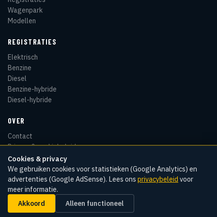
Wagenpark
Modellen
REGISTRATIES
Elektrisch
Benzine
Diesel
Benzine-hybride
Diesel-hybride
OVER
Contact
Privacy & cookiebeleid
Disclaimer
Cookies & privacy
Sitemap
We gebruiken cookies voor statistieken (Google Analytics) en
advertenties (Google AdSense). Lees ons
privacybeleid
voor
meer informatie.
Akkoord
Alleen functioneel
© 2026 Kentekenradar
Cookie-instellingen