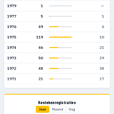
1979
1
—
1977
5
1
1976
49
6
1975
119
10
1974
46
21
1973
50
29
1972
48
38
1971
21
17
1970
14
14
1969
8
7
Kentekenregistraties
Jaar
Maand
Dag
1968
4
4