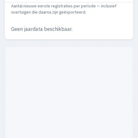
Aantal nieuwe eerste registraties per periode — inclusief
1967
6
6
voertuigen die daarna zijn geëxporteerd.
1966
3
3
Geen jaardata beschikbaar.
1965
1
1