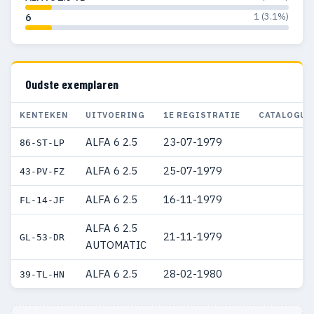
1 (3.1%)
6
Oudste exemplaren
KENTEKEN
UITVOERING
1E REGISTRATIE
CATALOGUS
ALFA 6 2.5
23-07-1979
86-ST-LP
ALFA 6 2.5
25-07-1979
43-PV-FZ
ALFA 6 2.5
16-11-1979
FL-14-JF
ALFA 6 2.5
21-11-1979
GL-53-DR
AUTOMATIC
ALFA 6 2.5
28-02-1980
39-TL-HN