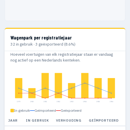
Wagenpark per registratiejaar
32 in gebruik · 3 geëxporteerd (8.6%)
Hoeveel voertuigen van elk registratiejaar staan er vandaag
nog actief op een Nederlands kenteken.
1979
1980
1981
1982
1983
1984
1985
1986
In gebruik
Geïmporteerd
Geëxporteerd
JAAR
IN GEBRUIK
VERHOUDING
GEÏMPORTEERD
G