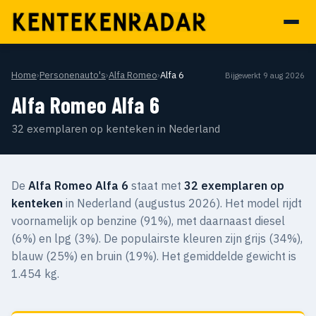
Home
›
Personenauto's
›
Alfa Romeo
›
Alfa 6
Bijgewerkt 9 aug 2026
Alfa Romeo Alfa 6
32 exemplaren op kenteken in Nederland
De
Alfa Romeo Alfa 6
staat met
32 exemplaren op
kenteken
in Nederland (augustus 2026). Het model rijdt
voornamelijk op benzine (91%), met daarnaast diesel
(6%) en lpg (3%). De populairste kleuren zijn grijs (34%),
blauw (25%) en bruin (19%). Het gemiddelde gewicht is
1.454 kg.