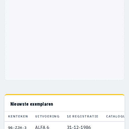
Nieuwste exemplaren
KENTEKEN
UITVOERING
1E REGISTRATIE
CATALOGUS
ALFA 6
31-12-1986
96-ZJH-3