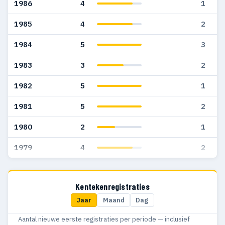
1986
4
1
1985
4
2
1984
5
3
1983
3
2
1982
5
1
1981
5
2
1980
2
1
1979
4
2
Kentekenregistraties
Jaar
Maand
Dag
Aantal nieuwe eerste registraties per periode — inclusief