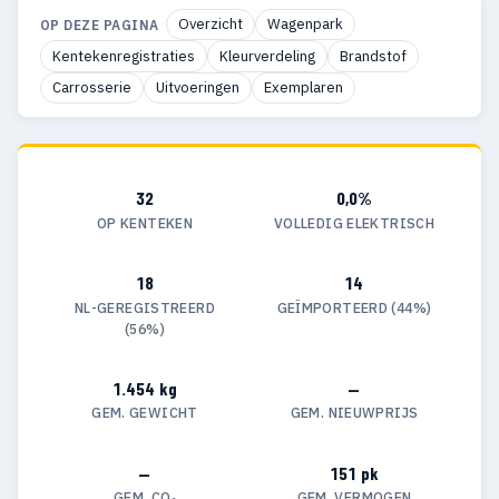
Overzicht
Wagenpark
OP DEZE PAGINA
Kentekenregistraties
Kleurverdeling
Brandstof
Carrosserie
Uitvoeringen
Exemplaren
32
0,0%
OP KENTEKEN
VOLLEDIG ELEKTRISCH
18
14
NL-GEREGISTREERD
GEÏMPORTEERD (44%)
(56%)
1.454 kg
—
GEM. GEWICHT
GEM. NIEUWPRIJS
—
151 pk
GEM. CO₂
GEM. VERMOGEN