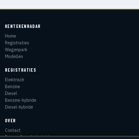
KENTEKENRADAR
Home
Registraties
Wagenpark
Modellen
REGISTRATIES
Elektrisch
Benzine
Diesel
Benzine-hybride
Diesel-hybride
OVER
Contact
Privacy & cookiebeleid