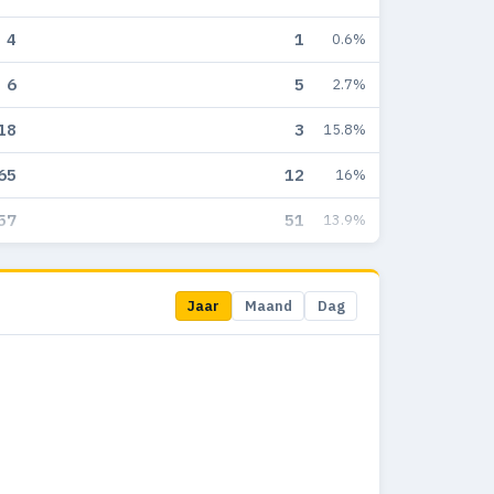
4
1
0.6%
6
5
2.7%
18
3
15.8%
65
12
16%
57
51
13.9%
Jaar
Maand
Dag