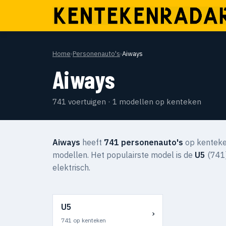
Home
›
Personenauto's
›
Aiways
Aiways
741 voertuigen · 1 modellen op kenteken
Aiways
heeft
741 personenauto's
op kenteken
modellen. Het populairste model is de
U5
(741)
elektrisch.
U5
›
741 op kenteken