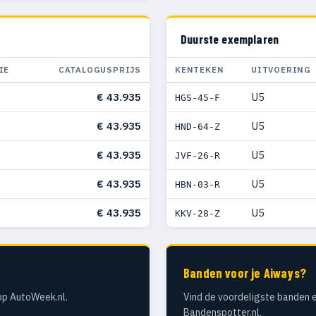
Duurste exemplaren
IE
CATALOGUSPRIJS
KENTEKEN
UITVOERING
€ 43.935
U5
HGS-45-F
€ 43.935
U5
HND-64-Z
€ 43.935
U5
JVF-26-R
€ 43.935
U5
HBN-03-R
€ 43.935
U5
KKV-28-Z
Banden voor je Aiways?
op AutoWeek.nl.
Vind de voordeligste banden e
Bandenspotter.nl.