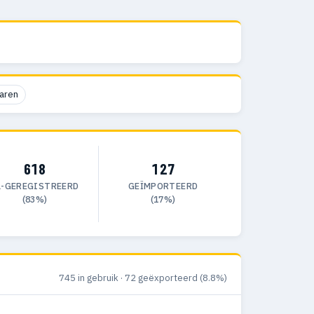
aren
618
127
L-GEREGISTREERD
GEÏMPORTEERD
(83%)
(17%)
745 in gebruik · 72 geëxporteerd (8.8%)