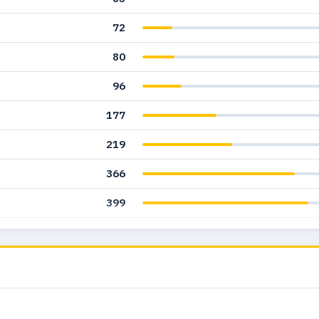
72
80
96
177
219
366
399
556
209