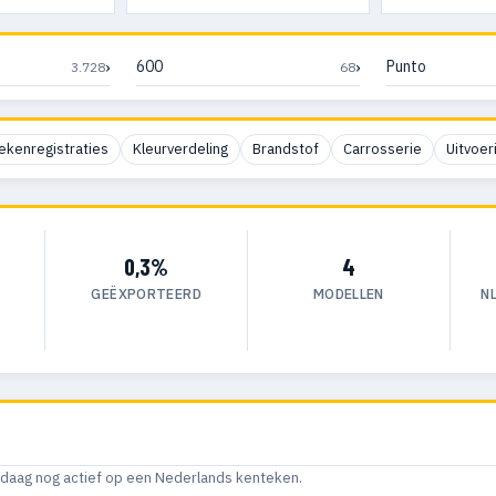
›
›
600
Punto
3.728
68
ekenregistraties
Kleurverdeling
Brandstof
Carrosserie
Uitvoer
0,3%
4
GEËXPORTEERD
MODELLEN
N
andaag nog actief op een Nederlands kenteken.