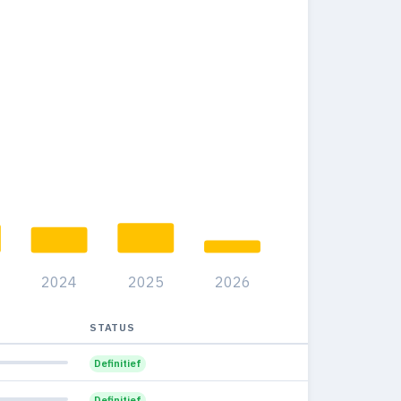
24
0
0%
67
1
0.5%
95
1
0.4%
75
1
0.4%
65
0
0%
73
1
0.4%
05
3
2.1%
2024
2025
2026
1
0
0%
1
0
STATUS
0%
Definitief
Definitief