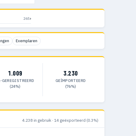
›
265
ingen
Exemplaren
1.009
3.230
L-GEREGISTREERD
GEÏMPORTEERD
(24%)
(76%)
4.238 in gebruik · 14 geëxporteerd (0.3%)