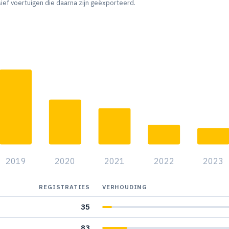
sief voertuigen die daarna zijn geëxporteerd.
1
1
1
1
1
1
1
2019
2020
2021
2022
2023
REGISTRATIES
VERHOUDING
35
83