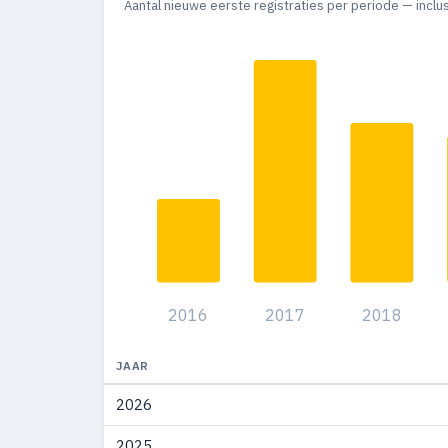
Aantal nieuwe eerste registraties per periode — inclu
2014
147
2013
207
2012
242
2011
262
2010
224
2009
247
2008
137
2016
2017
2018
1971
1
1969
1
JAAR
2026
2025