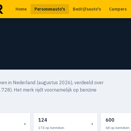
Home
Personenauto's
Bedrijfsauto's
Campers
en in Nederland (augustus 2026), verdeeld over
.728). Het merk rijdt voornamelijk op benzine
124
600
›
›
174 op kenteken
68 op kenteken