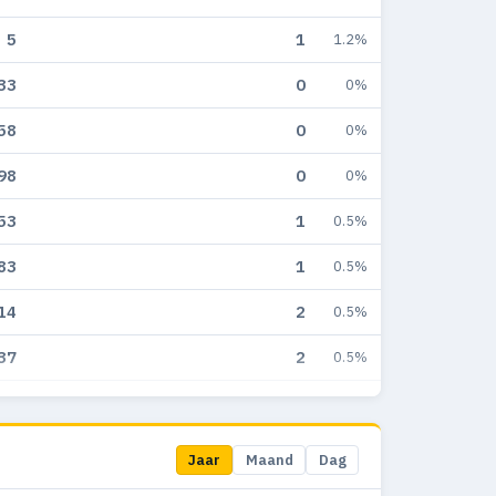
5
1
1.2%
33
0
0%
58
0
0%
98
0
0%
53
1
0.5%
83
1
0.5%
14
2
0.5%
37
2
0.5%
45
0
0%
05
0
0%
Jaar
Maand
Dag
02
0
0%