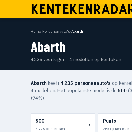
Home
›
Personenauto's
›
Abarth
Abarth
4.235 voertuigen · 4 modellen op kenteken
Abarth
heeft
4.235 personenauto's
op kentek
4 modellen. Het populairste model is de
500
(3
(94%).
500
Punto
›
3.728 op kenteken
265 op kenteken