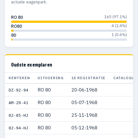
actuele wagenpark.
165 (97.1%)
RO 80
4 (2.4%)
RO80
1 (0.6%)
80
Oudste exemplaren
KENTEKEN
UITVOERING
1E REGISTRATIE
CATALOGUS
RO 80
20-06-1968
DZ-92-94
RO 80
05-07-1968
AM-20-41
RO 80
25-11-1968
02-85-HJ
RO 80
05-12-1968
02-94-HJ