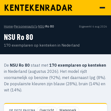
Home
›
Personenauto's
›
NSU
›
Ro 80
Bijgewerkt 6 aug 2026
NSU Ro 80
170 exemplaren op kenteken in Nederland
De
NSU Ro 80
staat met
170 exemplaren op kenteken
in Nederland (augustus 2026). Het model rijdt
voornamelijk op benzine (92%), met daarnaast lpg (8%).
De populairste kleuren zijn blauw (28%), bruin (14%) en
wit (14%).
Overzicht
Wagenpark
OP DEZE PAGINA