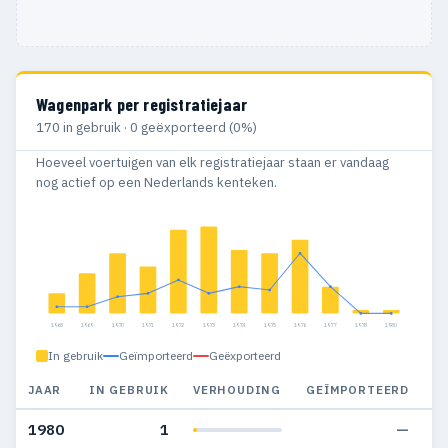
Wagenpark per registratiejaar
170 in gebruik · 0 geëxporteerd (0%)
Hoeveel voertuigen van elk registratiejaar staan er vandaag
nog actief op een Nederlands kenteken.
1968
1969
1970
1971
1972
1973
1974
1975
1976
1977
1978
1980
In gebruik
Geïmporteerd
Geëxporteerd
JAAR
IN GEBRUIK
VERHOUDING
GEÏMPORTEERD
G
1980
1
—