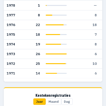
1978
1
—
1977
8
8
1976
22
18
1975
18
7
1974
19
8
1973
26
6
1972
25
10
1971
14
6
1970
18
5
1969
12
2
Kentekenregistraties
Jaar
Maand
Dag
1968
6
2