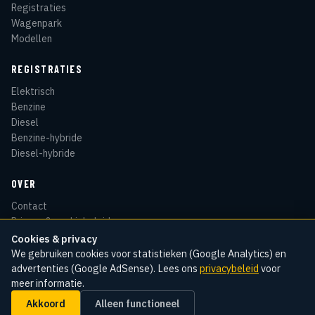
Registraties
Wagenpark
Modellen
REGISTRATIES
Elektrisch
Benzine
Diesel
Benzine-hybride
Diesel-hybride
OVER
Contact
Privacy & cookiebeleid
Disclaimer
Cookies & privacy
Sitemap
We gebruiken cookies voor statistieken (Google Analytics) en
advertenties (Google AdSense). Lees ons
privacybeleid
voor
meer informatie.
Akkoord
Alleen functioneel
© 2026 Kentekenradar
Cookie-instellingen