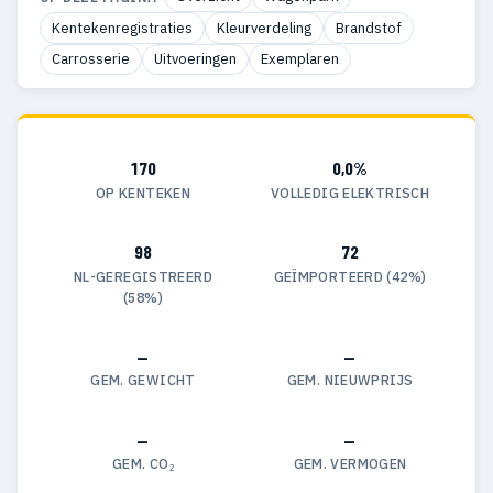
Kentekenregistraties
Kleurverdeling
Brandstof
Carrosserie
Uitvoeringen
Exemplaren
170
0,0%
OP KENTEKEN
VOLLEDIG ELEKTRISCH
98
72
NL-GEREGISTREERD
GEÏMPORTEERD (42%)
(58%)
—
—
GEM. GEWICHT
GEM. NIEUWPRIJS
—
—
GEM. CO₂
GEM. VERMOGEN