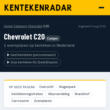
Home
›
Campers
›
Chevrolet
›
C20
Bijgewerkt 8 aug 2026
Chevrolet C20
Camper
1 exemplaren op kenteken in Nederland
▶ Geel kenteken (personenauto)
▶ Grijs kenteken N1 (bedrijfsauto)
Overzicht
Wagenpark
OP DEZE PAGINA
Kentekenregistraties
Kleurverdeling
Brandstof
Carrosserie
Exemplaren