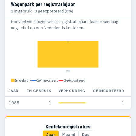
Wagenpark per registratiejaar
1 in gebruik · 0 geëxporteerd (0%)
Hoeveel voertuigen van elk registratiejaar staan er vandaag
nog actief op een Nederlands kenteken.
1985
In gebruik
Geïmporteerd
Geëxporteerd
JAAR
IN GEBRUIK
VERHOUDING
GEÏMPORTEERD
G
1985
1
1
Kentekenregistraties
Jaar
Maand
Dag