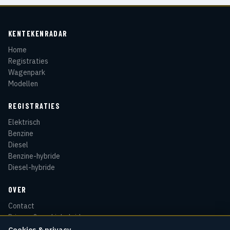
KENTEKENRADAR
Home
Registraties
Wagenpark
Modellen
REGISTRATIES
Elektrisch
Benzine
Diesel
Benzine-hybride
Diesel-hybride
OVER
Contact
Privacy & cookiebeleid
Disclaimer
Cookies & privacy