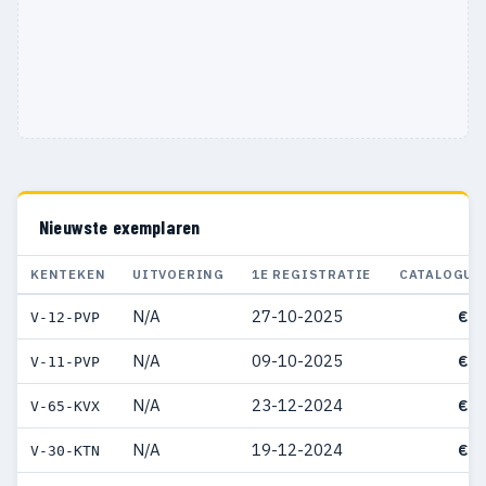
Nieuwste exemplaren
KENTEKEN
UITVOERING
1E REGISTRATIE
CATALOGUS
N/A
27-10-2025
€ 8
V-12-PVP
N/A
09-10-2025
€ 8
V-11-PVP
N/A
23-12-2024
€ 5
V-65-KVX
N/A
19-12-2024
€ 5
V-30-KTN