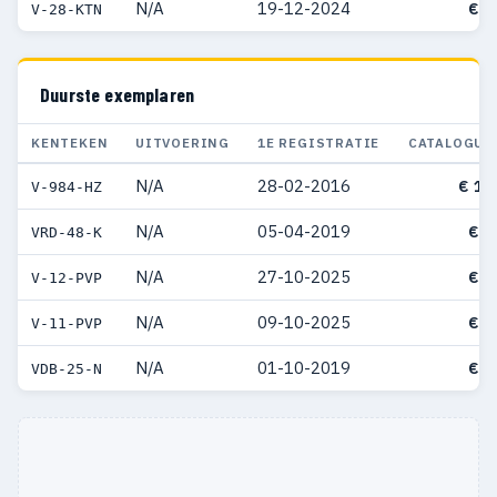
N/A
19-12-2024
€ 5
V-28-KTN
Duurste exemplaren
KENTEKEN
UITVOERING
1E REGISTRATIE
CATALOGUS
N/A
28-02-2016
€ 14
V-984-HZ
N/A
05-04-2019
€ 9
VRD-48-K
N/A
27-10-2025
€ 8
V-12-PVP
N/A
09-10-2025
€ 8
V-11-PVP
N/A
01-10-2019
€ 5
VDB-25-N