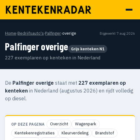
Home
›
Bedrijfsauto's
›
Palfinger
›
overige
Bijgewerkt 7 aug 2026
Palfinger overige
Grijs kenteken N1
227 exemplaren op kenteken in Nederland
De
Palfinger overige
staat met
227 exemplaren op
kenteken
in Nederland (augustus 2026) en rijdt volledig
op diesel.
Overzicht
Wagenpark
OP DEZE PAGINA
Kentekenregistraties
Kleurverdeling
Brandstof