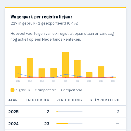
Wagenpark per registratiejaar
227 in gebruik · 1 geëxporteerd (0.4%)
Hoeveel voertuigen van elk registratiejaar staan er vandaag
nog actief op een Nederlands kenteken.
2016
2018
2019
2020
2021
2022
2023
2024
2025
In gebruik
Geïmporteerd
Geëxporteerd
JAAR
IN GEBRUIK
VERHOUDING
GEÏMPORTEERD
G
2025
2
2
2024
23
—