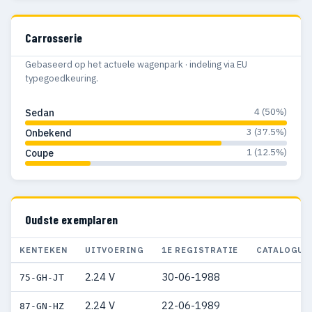
Carrosserie
Gebaseerd op het actuele wagenpark · indeling via EU
typegoedkeuring.
4 (50%)
Sedan
3 (37.5%)
Onbekend
1 (12.5%)
Coupe
Oudste exemplaren
KENTEKEN
UITVOERING
1E REGISTRATIE
CATALOGUS
2.24 V
30-06-1988
75-GH-JT
2.24 V
22-06-1989
87-GN-HZ