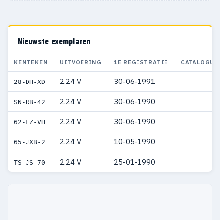
Nieuwste exemplaren
KENTEKEN
UITVOERING
1E REGISTRATIE
CATALOGUS
2.24 V
30-06-1991
28-DH-XD
2.24 V
30-06-1990
SN-RB-42
2.24 V
30-06-1990
62-FZ-VH
2.24 V
10-05-1990
65-JXB-2
2.24 V
25-01-1990
TS-JS-70