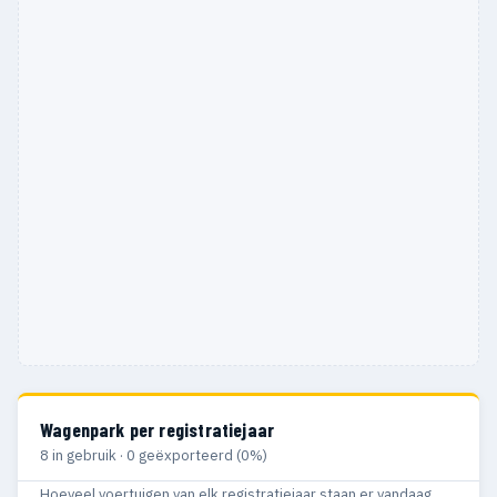
Wagenpark per registratiejaar
8 in gebruik · 0 geëxporteerd (0%)
Hoeveel voertuigen van elk registratiejaar staan er vandaag