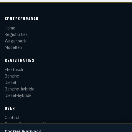
KENTEKENRADAR
Home
Registraties
Wagenpark
Modellen
REGISTRATIES
Elektrisch
Benzine
Diesel
Benzine-hybride
Diesel-hybride
OVER
Contact
Privacy & cookiebeleid
Disclaimer
Cookies & privacy