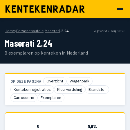
Home
›
Personenauto's
›
Maserati
›
2.24
Bijgewerkt 6 aug 2026
Maserati 2.24
8 exemplaren op kenteken in Nederland
Overzicht
Wagenpark
OP DEZE PAGINA
Kentekenregistraties
Kleurverdeling
Brandstof
Carrosserie
Exemplaren
8
0,0%