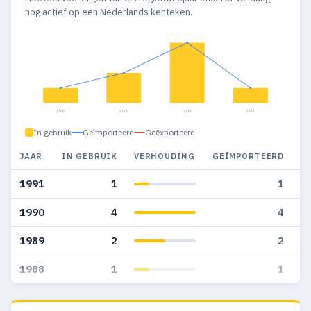
nog actief op een Nederlands kenteken.
1988
1989
1990
1991
In gebruik
Geïmporteerd
Geëxporteerd
JAAR
IN GEBRUIK
VERHOUDING
GEÏMPORTEERD
G
1991
1
1
1990
4
4
1989
2
2
1988
1
1